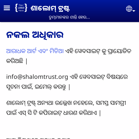
Skip to main content
ଶାଲୋମ୍ ଟ୍ରଷ୍ଟ
Se
ତୁମ୍ଭମାନଙ୍କର ଶାନ୍ତି ହେଉ...
ନକଲ ଅଧିକାର
ଆରାଧକ ଆର୍ଟ ଏବଂ ମିଡିଆ
ଏହି ୱେବସାଇଟ୍ କୁ ପ୍ରାୟୋଜିତ
କରିଅଛି |
info@shalomtrust.org
ଏହି ୱେବସାଇଟ୍ ବିଷୟରେ
ସୂଚନା ପାଇଁ, ଇମେଲ୍ କରନ୍ତୁ |
ଶାଲୋମ୍ ଟ୍ରଷ୍ଟ୍ ଅନ୍ୟଥା ଉଲ୍ଲେଖ ନହେଲେ, ସମସ୍ତ ସାମଗ୍ରୀ
ପାଇଁ ଏସ୍ ସି ଟି କପିରାଇଟ୍ ଧାରଣ କରିଥାଏ |