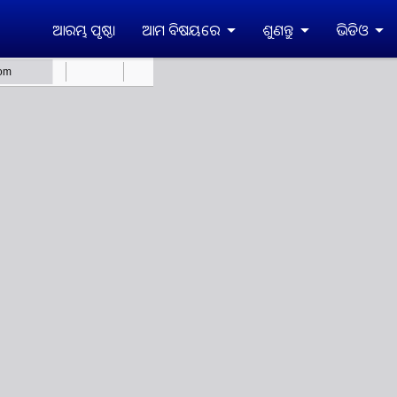
ଆରମ୍ଭ ପୃଷ୍ଠା
ଆମ ବିଷୟରେ
ଶୁଣନ୍ତୁ
ଭିଡିଓ