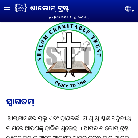
Skip to main content
ଶାଲୋମ୍ ଟ୍ରଷ୍ଟ
Se
ତୁମ୍ଭମାନଙ୍କର ଶାନ୍ତି ହେଉ...
ସ୍ୱାଗତମ୍
ଆମ୍ଭମାନଙ୍କର ପ୍ରଭୁ ଏବଂ ତ୍ରାଣକର୍ତ୍ତା ଯୀଶୁ ଖ୍ରୀଷ୍ଟଙ୍କ ଅଦ୍ଵିତୀୟ
ନାମରେ ଆପଣଙ୍କୁ ହାର୍ଦ୍ଦିକ ଶୁଭେଚ୍ଛା । ଆମର ଶାଲୋମ୍ ଟ୍ରଷ୍ଟ
ୱେବସାଇଟ୍ କୁ ଆମେ ଆପଣଙ୍କୁ ସ୍ୱାଗତ କରୁଛୁ ଯାହା ଆମର