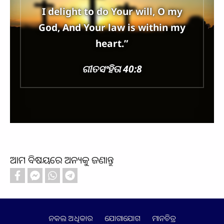
I delight to do Your will, O my
God, And Your law is within my
heart.”
ଗୀତସଂହିତା 40:8
ଆମ ବିଷୟରେ ଅନ୍ୟକୁ ଜଣାନ୍ତୁ
ନକଲ ଅଧିକାର
ଯୋଗାଯୋଗ
ମାନଚିତ୍ର