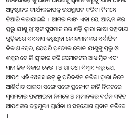
ଅନୁଷ୍ଠାନର କାର୍ଯ୍ୟକଳାପକୁ ଉପସ୍ଥାପନ କରିବା ନିମନ୍ତେ
ତିଆରି କରାଯାଇଛି । ଆମର ଲକ୍ଷ୍ୟ ଏହା ଯେ, ଆମ୍ଭମାଙ୍କର
ପ୍ରଭୁ ଯୀଶୁ ଖ୍ରୀଷ୍ଟଙ୍କ ସୁସମାଚାରର ଶକ୍ତି ଦ୍ୱାରା ଭାଷା ସମ୍ପ୍ରଦାୟ
ଗୁଡ଼ିକରେ ବସବାସ କରୁଥିବା ଲୋକମାନଙ୍କର ସର୍ବାଙ୍ଗିନ
ବିକାଶ ହେଉ, ଯେପରି ପ୍ରତ୍ୟେକ ଲୋକ ଯୀଶୁଙ୍କୁ ପ୍ରଭୁ ଓ
ଈଶ୍ଵର ବୋଲି ସ୍ଵୀକାର କରି ସେମାନଙ୍କର ଆଧ୍ୟାତ୍ମିକ ଏବଂ
ସାମାଜିକ ବିକାଶ ହେଉ । ଆଶା ତଥା ବିଶ୍ଵାସ କରୁ ଯେ,
ଆପଣ ଏହି ୱେବସାଇଟ୍ କୁ ପରିଦର୍ଶନ କରିବା ଦ୍ଵାରା ନିଜେ
ଆଶିର୍ବାଦ ପାଇବା ସଙ୍ଗେ ସଙ୍ଗେ ପ୍ରତ୍ୟେକ ଜାତି ନିକଟରେ
ସୁସମଚାର ପହଞ୍ଚାଇବା ନିମନ୍ତେ ଆମ୍ଭମାନଙ୍କର ଦର୍ଶନ ସହିତ
ଆପଣଙ୍କର ବହୁମୂଲ୍ୟ ପ୍ରାର୍ଥନା ଓ ସହଯୋଗ ପ୍ରଦାନ କରିବେ
।