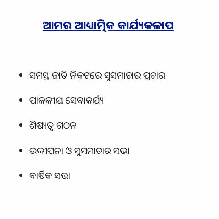
ଆମର ଆଧ୍ୟାତ୍ମିକ କାର୍ଯ୍ୟକଳାପ
ସମସ୍ତ ଜାତି ନିକଟରେ ସୁସମାଚାର ପ୍ରଚାର
ପାଳକୀୟ ସେବାକର୍ଯ୍ୟ
ଶିଷ୍ୟତ୍ଵ ଗଠନ
ଉଦ୍ଦୀପନା ଓ ସୁସମାଚାର ସଭା
ବାର୍ଷିକ ସଭା