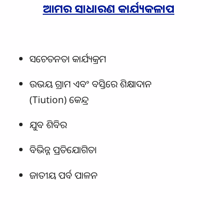
ଆମର ସାଧାରଣ କାର୍ଯ୍ୟକଳାପ
ସଚେତନତା କାର୍ଯ୍ୟକ୍ରମ
ଉଭୟ ଗ୍ରାମ ଏବଂ ବସ୍ତିରେ ଶିକ୍ଷାଦାନ
(Tiution) କେନ୍ଦ୍ର
ଯୁବ ଶିବିର
ବିଭିନ୍ନ ପ୍ରତିଯୋଗିତା
ଜାତୀୟ ପର୍ବ ପାଳନ