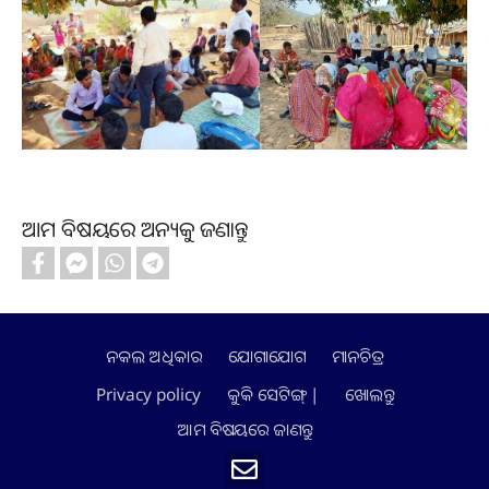
ଆମ ବିଷୟରେ ଅନ୍ୟକୁ ଜଣାନ୍ତୁ
ନକଲ ଅଧିକାର
ଯୋଗାଯୋଗ
ମାନଚିତ୍ର
Footer
Privacy policy
କୁକି ସେଟିଙ୍ଗ୍ |
ଖୋଲନ୍ତୁ
ଆମ ବିଷୟରେ ଜାଣନ୍ତୁ